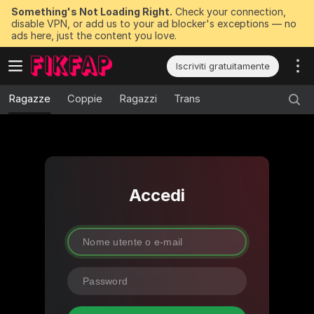
Something's Not Loading Right.
Check your connection,
disable VPN, or add us to your ad blocker's exceptions — no
ads here, just the content you love.
Iscriviti gratuitamente
Ragazze
Coppie
Ragazzi
Trans
Accedi