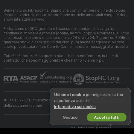
Benvenuto su Fikfapcams! Siamo una comunità libera online dove puoi
entrare a vedere le nostre straordinarie modelle amatoriali eseguire degli
show interattivi dal vivo.
Fikfapcams è 100% gratuito e l'accesso è istantaneo. Naviga tra
centinaia di modelle e modelli (donne, uomini, coppie e transessuali) che
si esibiscono in show di sesso dal vivo 24 ore su 24, 7 giorni su 7. Oltre a
guardare show in cam gratuiti dal vivo, puoi anche scegliere di vedere
show privati, spiare, fare Cam to Cam e mandare messaggi alle modelle.
Tutte/i le/i modelle/i su questo sito ci hanno confermato, in fase di
contratto, che sono maggiorenni e che hanno 18 anni o più.
Usiamo i cookie
per migliorare la tua
18 U.S.C. 2257 Dichiarazione di conformità ai requisiti di conservazione
esperienza sul sito:
della documentazione
Informativa sui cookie
.
Gestisci
Accetta tutti
©
2026
fikfapcams.com